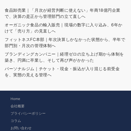
食品卸売業｜「月次が経営判断に使えない」年商18億円企業
で、決算の是正から管理部門の立て直しへ
オーガニック食品の輸入販売｜現場の数字に入り込み、6年か
けて「売り方」の見直しへ
フィットネスFC本部｜年次決算しかなかった状態から、半年で
部門別・月次の管理体制へ
ブランディングカンパニー｜経理ゼロの立ち上げ期から体制を
築き、円満に卒業し、そして再び声がかかった
パーソナルジム｜チケット・現金・振込が入り混じる前受金
を、実態の見える管理へ
Home
会社概要
プライバシーポリシー
コラム
お問い合わせ