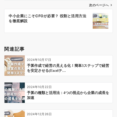
ゲ
次のページへ
ー
中小企業にこそCFOが必要？ 役割と活用方法
シ
を徹底解説
ョ
ン
関連記事
2024年10月17日
予算作成で経営の見える化！簡単3ステップで経営
を安定させる(Excelテ…
2024年10月22日
予算の種類と活用法：4つの視点から企業の成長を
加速
2024年12月26日