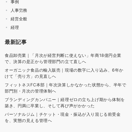
事例
人事労務
経営全般
経理
最新記事
食品卸売業｜「月次が経営判断に使えない」年商18億円企業
で、決算の是正から管理部門の立て直しへ
オーガニック食品の輸入販売｜現場の数字に入り込み、6年か
けて「売り方」の見直しへ
フィットネスFC本部｜年次決算しかなかった状態から、半年で
部門別・月次の管理体制へ
ブランディングカンパニー｜経理ゼロの立ち上げ期から体制を
築き、円満に卒業し、そして再び声がかかった
パーソナルジム｜チケット・現金・振込が入り混じる前受金
を、実態の見える管理へ