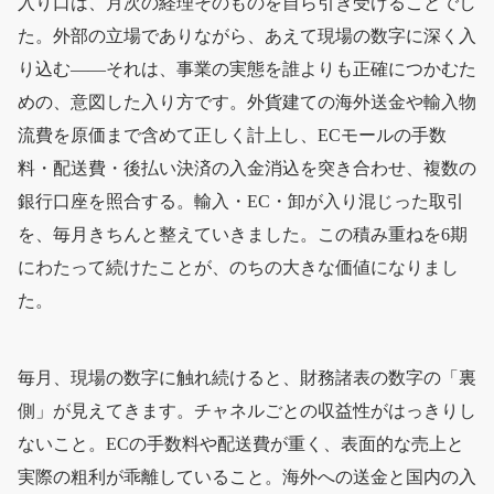
入り口は、月次の経理そのものを自ら引き受けることでし
た。外部の立場でありながら、あえて現場の数字に深く入
り込む——それは、事業の実態を誰よりも正確につかむた
めの、意図した入り方です。外貨建ての海外送金や輸入物
流費を原価まで含めて正しく計上し、ECモールの手数
料・配送費・後払い決済の入金消込を突き合わせ、複数の
銀行口座を照合する。輸入・EC・卸が入り混じった取引
を、毎月きちんと整えていきました。この積み重ねを6期
にわたって続けたことが、のちの大きな価値になりまし
た。
毎月、現場の数字に触れ続けると、財務諸表の数字の「裏
側」が見えてきます。チャネルごとの収益性がはっきりし
ないこと。ECの手数料や配送費が重く、表面的な売上と
実際の粗利が乖離していること。海外への送金と国内の入