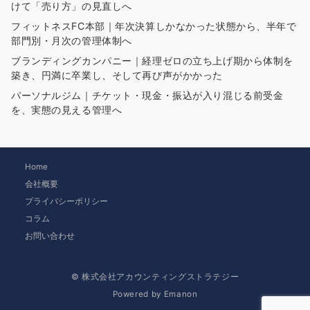
けて「売り方」の見直しへ
フィットネスFC本部｜年次決算しかなかった状態から、半年で
部門別・月次の管理体制へ
ブランディングカンパニー｜経理ゼロの立ち上げ期から体制を
築き、円満に卒業し、そして再び声がかかった
パーソナルジム｜チケット・現金・振込が入り混じる前受金
を、実態の見える管理へ
Home
会社概要
プライバシーポリシー
コラム
お問い合わせ
© 株式会社アカウンティングストラテジー
Powered by
Emanon