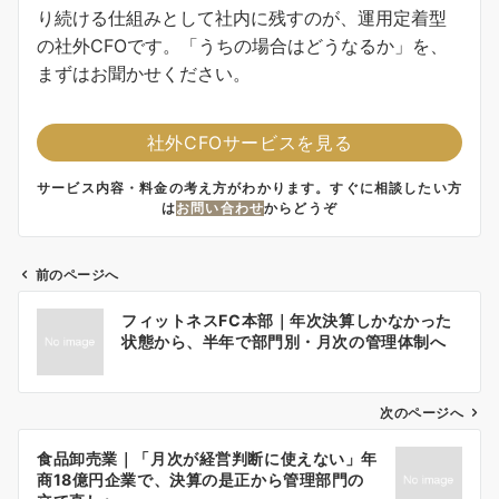
り続ける仕組みとして社内に残すのが、運用定着型
の社外CFOです。「うちの場合はどうなるか」を、
まずはお聞かせください。
社外CFOサービスを見る
サービス内容・料金の考え方がわかります。すぐに相談したい方
は
お問い合わせ
からどうぞ
前のページへ
投
フィットネスFC本部｜年次決算しかなかった
稿
状態から、半年で部門別・月次の管理体制へ
ナ
ビ
ゲ
次のページへ
ー
食品卸売業｜「月次が経営判断に使えない」年
シ
商18億円企業で、決算の是正から管理部門の
ョ