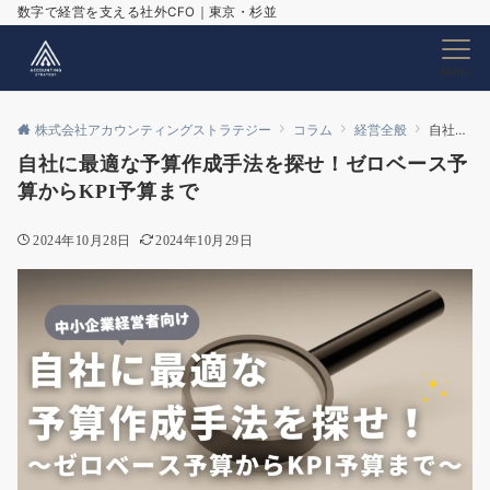
数字で経営を支える社外CFO｜東京・杉並
Menu
株式会社アカウンティングストラテジー
コラム
経営全般
自社に最適な予算作成手法を探せ！ゼロベース予算からKPI予算まで
自社に最適な予算作成手法を探せ！ゼロベース予
算からKPI予算まで
2024年10月28日
2024年10月29日