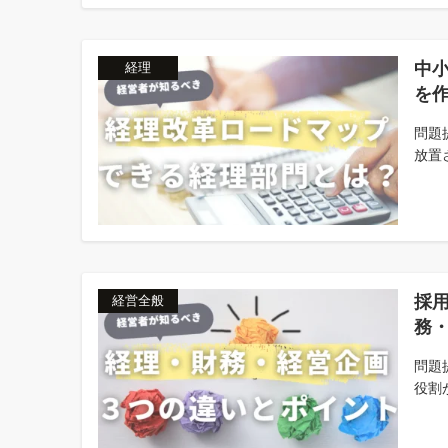
中
経理
を
問題
放置
採
経営全般
務
問題
役割