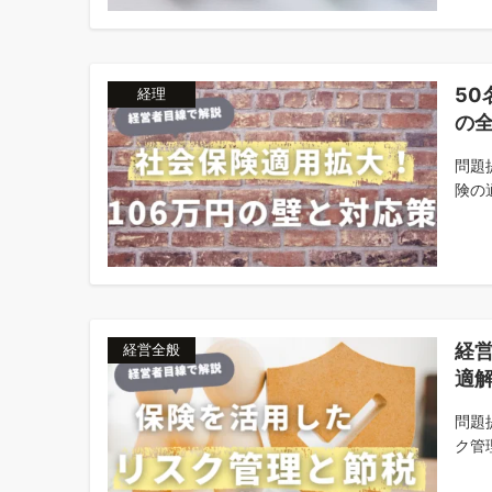
5
経理
の
問題
険の適
経
経営全般
適
問題
ク管