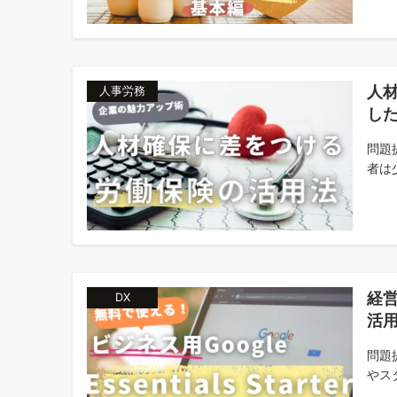
人
人事労務
し
問題
者は
経営
DX
活
問題
やス