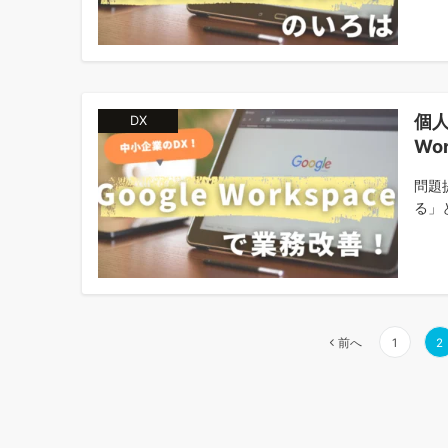
個人
DX
Wo
問題
る」
投
前へ
1
2
稿
の
ペ
ー