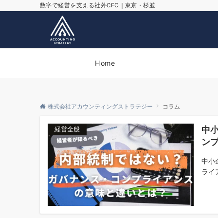
数字で経営を支える社外CFO｜東京・杉並
Home
株式会社アカウンティングストラテジー
コラム
中
経営全般
ン
中小
ライ