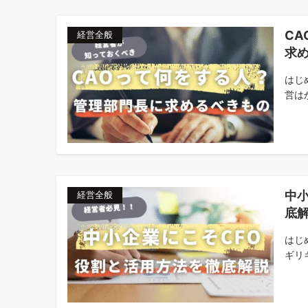
C
経営全般
求
はじ
営は
中小
経営全般
底
はじ
ギリ