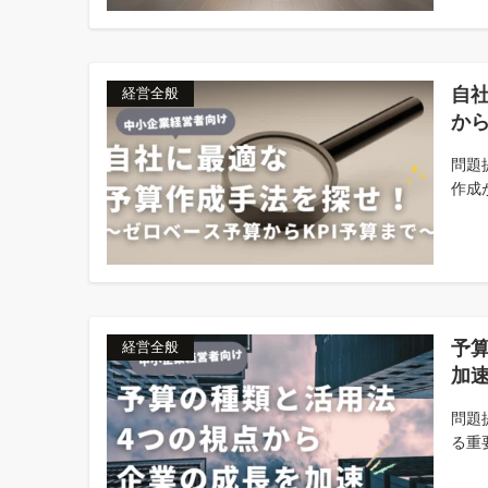
自
経営全般
から
問題
作成
予
経営全般
加
問題
る重