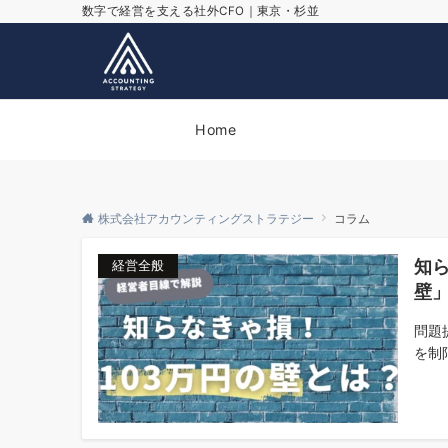
数字で経営を支える社外CFO｜東京・杉並
Home
株式会社アカウンティングストラテジー
コラム
知
経営全般
壁
問題
を制