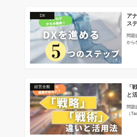
ア
DX
ス
問題
から
「
経営全般
と
問題
（Tac