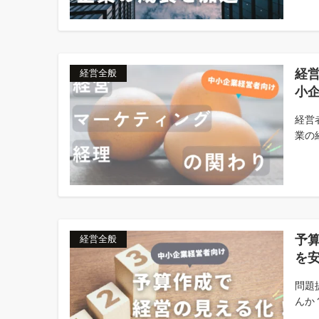
経
経営全般
小
経営
業の
予
経営全般
を安
問題
んか