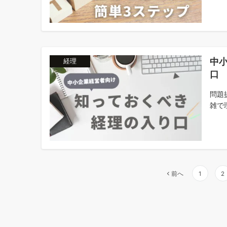
中
経理
口
問題
雑で
投
前へ
1
2
稿
の
ペ
ー