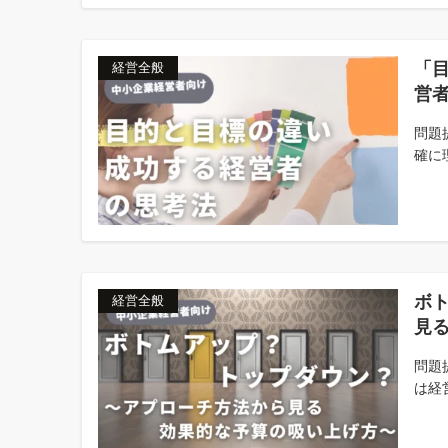
「
経営全般
営
問題提
確に理
ボ
経営全般
見
問題
は経